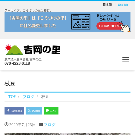
日本語
English
アーカイブ。こうげつの里に移行。
Me
農業法人合同会社 吉岡の里
070-4223-0118
枝豆
TOP
ブログ
枝豆
Facebook
Twitter
LINE
2020年7月23日
ブログ