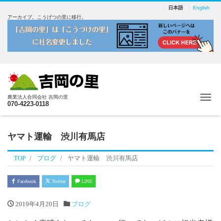
日本語
English
アーカイブ。こうげつの里に移行。
Me
農業法人合同会社 吉岡の里
070-4223-0118
ヤマト運輸 渋川有馬店
TOP
ブログ
ヤマト運輸 渋川有馬店
Facebook
Twitter
LINE
2019年4月20日
ブログ