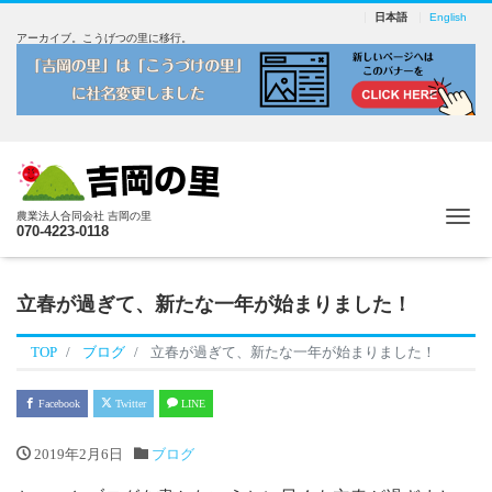
日本語
English
アーカイブ。こうげつの里に移行。
Me
農業法人合同会社 吉岡の里
070-4223-0118
立春が過ぎて、新たな一年が始まりました！
TOP
ブログ
立春が過ぎて、新たな一年が始まりました！
Facebook
Twitter
LINE
2019年2月6日
ブログ