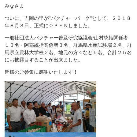
みなさま
ついに、吉岡の里が”バクチャーパーク”として、２０１８
年８月３日、正式にＯＰＥＮしました。
一般社団法人バクチャー普及研究協議会/山村統括関係者
１３名・阿部統括関係者３名、群馬県水産試験場２名、群
馬県立農林大学校２名、地元の方々など５名、合計２５名
にお披露目することが出来ました。
皆様のご参集に感謝いたします！