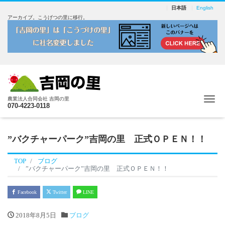
日本語
English
アーカイブ。こうげつの里に移行。
Me
農業法人合同会社 吉岡の里
070-4223-0118
”バクチャーパーク”吉岡の里 正式ＯＰＥＮ！！
TOP
ブログ
”バクチャーパーク”吉岡の里 正式ＯＰＥＮ！！
Facebook
Twitter
LINE
2018年8月5日
ブログ